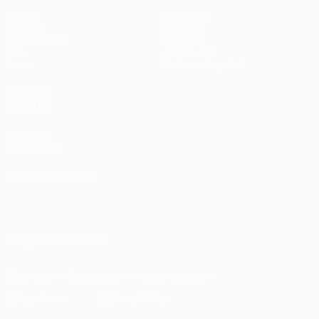
Матчи
Команды
UEFA.tv
Новости
Жеребьевки
История
Игры
О турнире
Стат.
Магазин (клубы)
ДРУГИЕ
САЙТЫ
UEFA.com
Фонд УЕФА
СМЕНИТЬ ЯЗЫК
Русский
English
Français
Deutsch
Русский
Español
Italiano
Português
ПОДПИСЫВАЙСЯ
Скачать официальное приложение