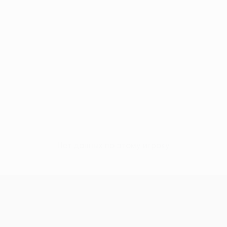
Нет данных по этому игроку
Лига Европы УЕФА