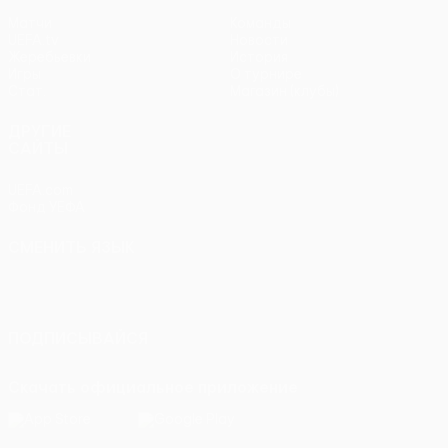
Матчи
Команды
UEFA.tv
Новости
Жеребьевки
История
Игры
О турнире
Стат.
Магазин (клубы)
ДРУГИЕ
САЙТЫ
UEFA.com
Фонд УЕФА
СМЕНИТЬ ЯЗЫК
Русский
English
Français
Deutsch
Русский
Español
Italiano
Português
ПОДПИСЫВАЙСЯ
Скачать официальное приложение