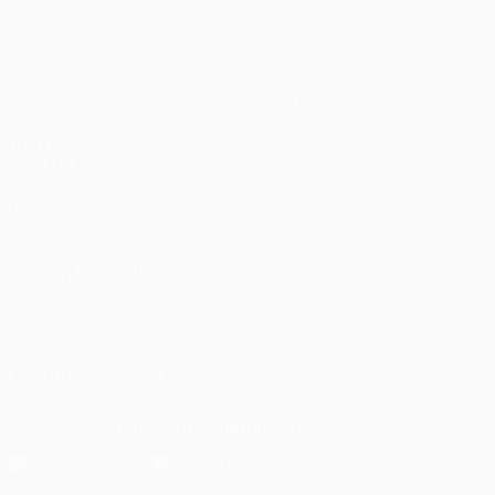
Матчи
Команды
UEFA.tv
Новости
Жеребьевки
История
Игры
О турнире
Стат.
Магазин (клубы)
ДРУГИЕ
САЙТЫ
UEFA.com
Фонд УЕФА
СМЕНИТЬ ЯЗЫК
Русский
English
Français
Deutsch
Русский
Español
Italiano
Português
ПОДПИСЫВАЙСЯ
Скачать официальное приложение