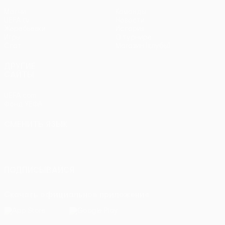
Матчи
Команды
UEFA.tv
Новости
Жеребьевки
История
Игры
О турнире
Стат.
Магазин (клубы)
ДРУГИЕ
САЙТЫ
UEFA.com
Фонд УЕФА
СМЕНИТЬ ЯЗЫК
Русский
English
Français
Deutsch
Русский
Español
Italiano
Português
ПОДПИСЫВАЙСЯ
Скачать официальное приложение