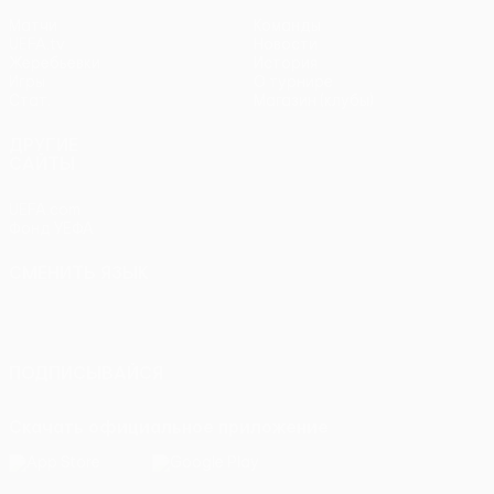
Матчи
Команды
UEFA.tv
Новости
Жеребьевки
История
Игры
О турнире
Стат.
Магазин (клубы)
ДРУГИЕ
САЙТЫ
UEFA.com
Фонд УЕФА
СМЕНИТЬ ЯЗЫК
Русский
English
Français
Deutsch
Русский
Español
Italiano
Português
ПОДПИСЫВАЙСЯ
Скачать официальное приложение