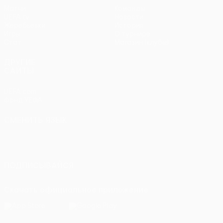
Матчи
Команды
UEFA.tv
Новости
Жеребьевки
История
Игры
О турнире
Стат.
Магазин (клубы)
ДРУГИЕ
САЙТЫ
UEFA.com
Фонд УЕФА
СМЕНИТЬ ЯЗЫК
Русский
English
Français
Deutsch
Русский
Español
Italiano
Português
ПОДПИСЫВАЙСЯ
Скачать официальное приложение