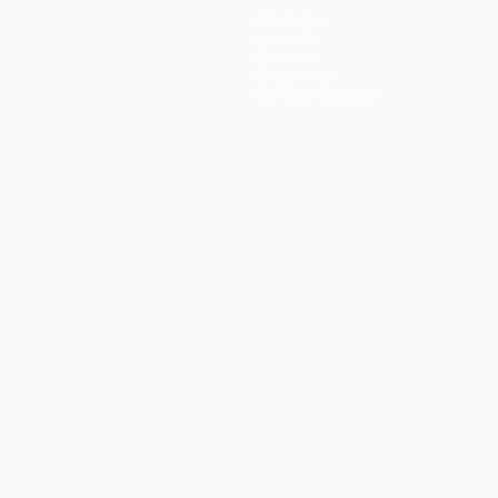
Команды
Новости
История
О турнире
Магазин (клубы)
ano
Português