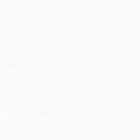
Матчи
UEFA.tv
Жеребьевки
Игры
Стат.
ДРУГИЕ САЙТЫ
UEFA.com
Фонд УЕФА
СМЕНИТЬ ЯЗЫК
Русский
English
Français
Deutsch
Русский
Español
Itali
ПОДПИСЫВАЙСЯ
Скачать официальное приложение
Конфиденциальность