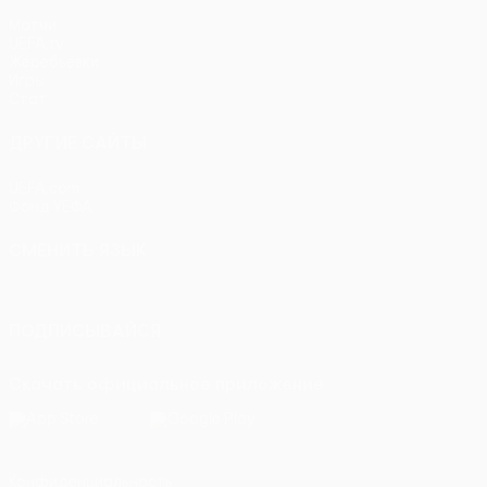
Матчи
UEFA.tv
Жеребьевки
Игры
Стат.
ДРУГИЕ САЙТЫ
UEFA.com
Фонд УЕФА
СМЕНИТЬ ЯЗЫК
Русский
English
Français
Deutsch
Русский
Español
Itali
ПОДПИСЫВАЙСЯ
Скачать официальное приложение
Конфиденциальность