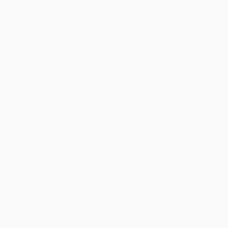
Команды
Новости
История
О турнире
Магазин (клубы)
ano
Português