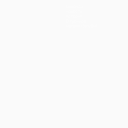
Команды
Новости
История
О турнире
Магазин (клубы)
ano
Português