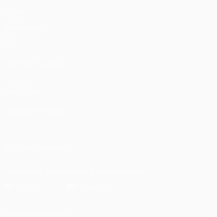
Матчи
UEFA.tv
Жеребьевки
Игры
Стат.
ДРУГИЕ САЙТЫ
UEFA.com
Фонд УЕФА
СМЕНИТЬ ЯЗЫК
Русский
English
Français
Deutsch
Русский
Español
Itali
ПОДПИСЫВАЙСЯ
Скачать официальное приложение
Конфиденциальность