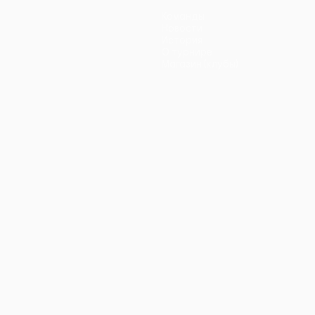
Команды
Новости
История
О турнире
Магазин (клубы)
ano
Português