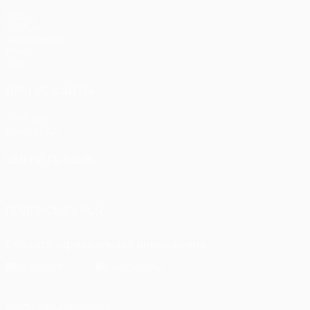
Матчи
UEFA.tv
Жеребьевки
Игры
Стат.
ДРУГИЕ САЙТЫ
UEFA.com
Фонд УЕФА
СМЕНИТЬ ЯЗЫК
Русский
English
Français
Deutsch
Русский
Español
Itali
ПОДПИСЫВАЙСЯ
Скачать официальное приложение
Конфиденциальность