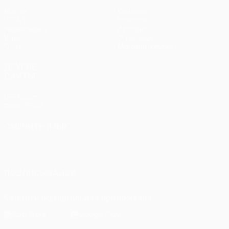
Матчи
Команды
UEFA.tv
Новости
Жеребьевки
История
Игры
О турнире
Стат.
Магазин (клубы)
ДРУГИЕ
САЙТЫ
UEFA.com
Фонд УЕФА
СМЕНИТЬ ЯЗЫК
Русский
English
Français
Deutsch
Русский
Español
Italiano
Português
ПОДПИСЫВАЙСЯ
Скачать официальное приложение