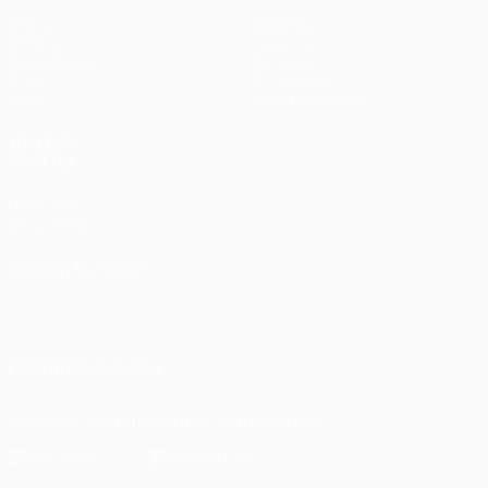
Матчи
Команды
UEFA.tv
Новости
Жеребьевки
История
Игры
О турнире
Стат.
Магазин (клубы)
ДРУГИЕ
САЙТЫ
UEFA.com
Фонд УЕФА
СМЕНИТЬ ЯЗЫК
Русский
English
Français
Deutsch
Русский
Español
Italiano
Português
ПОДПИСЫВАЙСЯ
Скачать официальное приложение