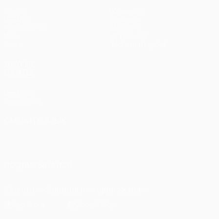
Матчи
Команды
UEFA.tv
Новости
Жеребьевки
История
Игры
О турнире
Стат.
Магазин (клубы)
ДРУГИЕ
САЙТЫ
UEFA.com
Фонд УЕФА
СМЕНИТЬ ЯЗЫК
Русский
English
Français
Deutsch
Русский
Español
Italiano
Português
ПОДПИСЫВАЙСЯ
Скачать официальное приложение