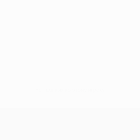
Нет данных по этому игроку
Лига Европы УЕФА