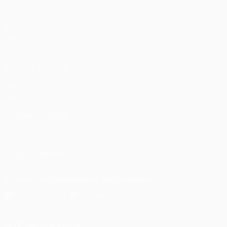
Матчи
UEFA.tv
Жеребьевки
Игры
Стат.
ДРУГИЕ САЙТЫ
UEFA.com
Фонд УЕФА
СМЕНИТЬ ЯЗЫК
Русский
English
Français
Deutsch
Русский
Español
Itali
ПОДПИСЫВАЙСЯ
Скачать официальное приложение
Конфиденциальность