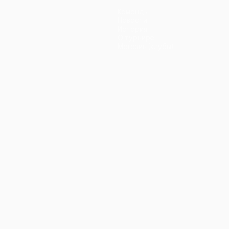
Команды
Новости
История
О турнире
Магазин (клубы)
ano
Português