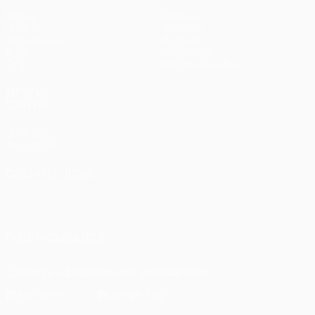
Матчи
Команды
UEFA.tv
Новости
Жеребьевки
История
Игры
О турнире
Стат.
Магазин (клубы)
ДРУГИЕ
САЙТЫ
UEFA.com
Фонд УЕФА
СМЕНИТЬ ЯЗЫК
Русский
English
Français
Deutsch
Русский
Español
Italiano
Português
ПОДПИСЫВАЙСЯ
Скачать официальное приложение