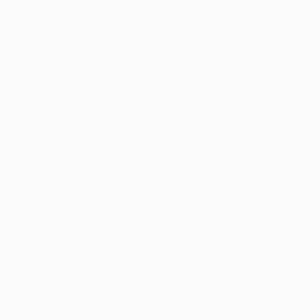
Команды
Новости
История
О турнире
Магазин (клубы)
ano
Português