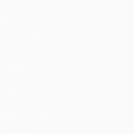
Матчи
UEFA.tv
Жеребьевки
Игры
Стат.
ДРУГИЕ САЙТЫ
UEFA.com
Фонд УЕФА
СМЕНИТЬ ЯЗЫК
Русский
English
Français
Deutsch
Русский
Español
Itali
ПОДПИСЫВАЙСЯ
Скачать официальное приложение
Конфиденциальность