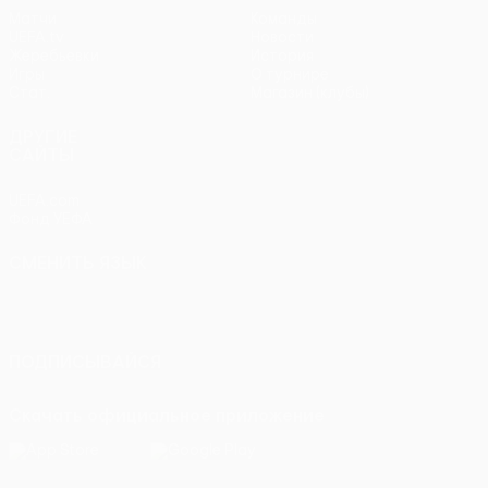
Матчи
Команды
UEFA.tv
Новости
Жеребьевки
История
Игры
О турнире
Стат.
Магазин (клубы)
ДРУГИЕ
САЙТЫ
UEFA.com
Фонд УЕФА
СМЕНИТЬ ЯЗЫК
Русский
English
Français
Deutsch
Русский
Español
Italiano
Português
ПОДПИСЫВАЙСЯ
Скачать официальное приложение