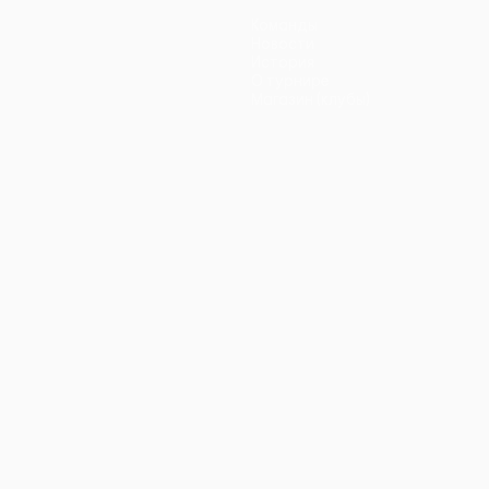
Команды
Новости
История
О турнире
Магазин (клубы)
ano
Português