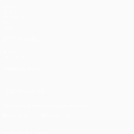
Матчи
UEFA.tv
Жеребьевки
Игры
Стат.
ДРУГИЕ САЙТЫ
UEFA.com
Фонд УЕФА
СМЕНИТЬ ЯЗЫК
Русский
English
Français
Deutsch
Русский
Español
Itali
ПОДПИСЫВАЙСЯ
Скачать официальное приложение
Конфиденциальность