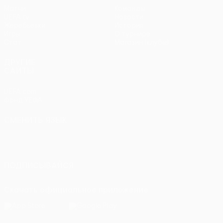
Матчи
Команды
UEFA.tv
Новости
Жеребьевки
История
Игры
О турнире
Стат.
Магазин (клубы)
ДРУГИЕ
САЙТЫ
UEFA.com
Фонд УЕФА
СМЕНИТЬ ЯЗЫК
Русский
English
Français
Deutsch
Русский
Español
Italiano
Português
ПОДПИСЫВАЙСЯ
Скачать официальное приложение