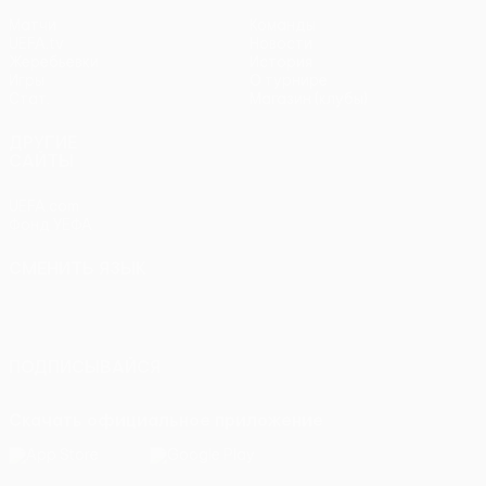
Матчи
Команды
UEFA.tv
Новости
Жеребьевки
История
Игры
О турнире
Стат.
Магазин (клубы)
ДРУГИЕ
САЙТЫ
UEFA.com
Фонд УЕФА
СМЕНИТЬ ЯЗЫК
Русский
English
Français
Deutsch
Русский
Español
Italiano
Português
ПОДПИСЫВАЙСЯ
Скачать официальное приложение