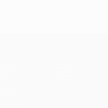
Лига Европы УЕФА
Матчи
Команды
UEFA.tv
Новости
Жеребьевки
История
Игры
О турнире
Стат.
Магазин (клубы)
ДРУГИЕ
САЙТЫ
UEFA.com