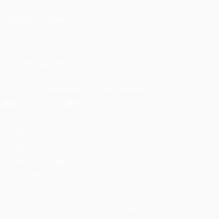
Фонд УЕФА
СМЕНИТЬ ЯЗЫК
Русский
English
Français
Deutsch
Русский
Español
Italiano
Português
ПОДПИСЫВАЙСЯ
Скачать официальное приложение
Конфиденциальность
Правила и условия
Правила в отношении cookie
Настройки куки
© 1998-2026 УЕФА. Все права защищены