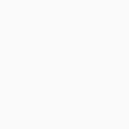
Матчи
Команды
UEFA.tv
Новости
Жеребьевки
История
Игры
О турнире
Стат.
Магазин (клубы)
ДРУГИЕ
САЙТЫ
UEFA.com
Фонд УЕФА
СМЕНИТЬ ЯЗЫК
Русский
English
Français
Deutsch
Русский
Español
Italiano
Português
ПОДПИСЫВАЙСЯ
Скачать официальное приложение