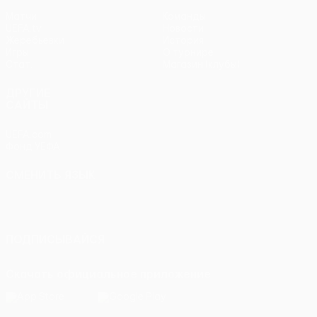
Матчи
Команды
UEFA.tv
Новости
Жеребьевки
История
Игры
О турнире
Стат.
Магазин (клубы)
ДРУГИЕ
САЙТЫ
UEFA.com
Фонд УЕФА
СМЕНИТЬ ЯЗЫК
Русский
English
Français
Deutsch
Русский
Español
Italiano
Português
ПОДПИСЫВАЙСЯ
Скачать официальное приложение