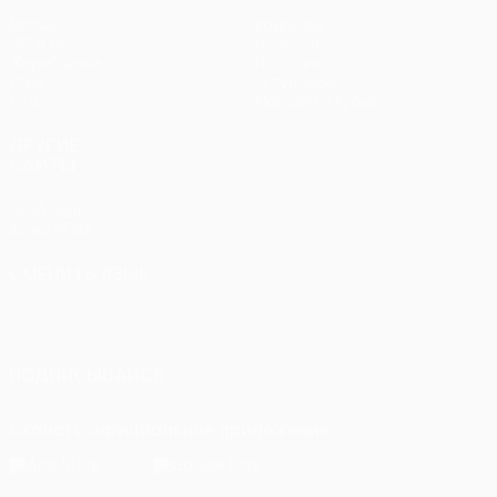
Матчи
Команды
UEFA.tv
Новости
Жеребьевки
История
Игры
О турнире
Стат.
Магазин (клубы)
ДРУГИЕ
САЙТЫ
UEFA.com
Фонд УЕФА
СМЕНИТЬ ЯЗЫК
Русский
English
Français
Deutsch
Русский
Español
Italiano
Português
ПОДПИСЫВАЙСЯ
Скачать официальное приложение