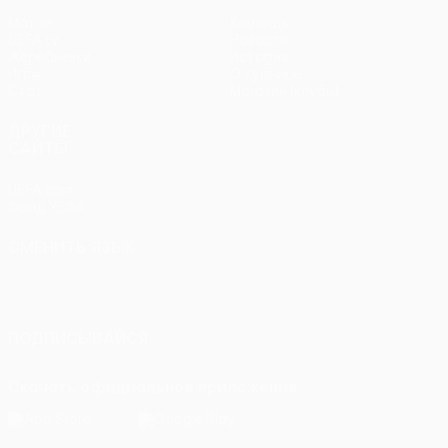
Матчи
Команды
UEFA.tv
Новости
Жеребьевки
История
Игры
О турнире
Стат.
Магазин (клубы)
ДРУГИЕ
САЙТЫ
UEFA.com
Фонд УЕФА
СМЕНИТЬ ЯЗЫК
Русский
English
Français
Deutsch
Русский
Español
Italiano
Português
ПОДПИСЫВАЙСЯ
Скачать официальное приложение