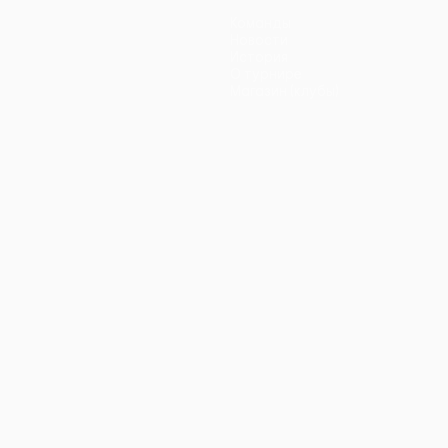
Команды
Новости
История
О турнире
Магазин (клубы)
ano
Português