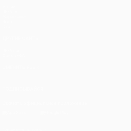
Матчи
UEFA.tv
Жеребьевки
Игры
Стат.
ДРУГИЕ САЙТЫ
UEFA.com
Фонд УЕФА
СМЕНИТЬ ЯЗЫК
Русский
English
Français
Deutsch
Русский
Español
Itali
ПОДПИСЫВАЙСЯ
Скачать официальное приложение
Конфиденциальность