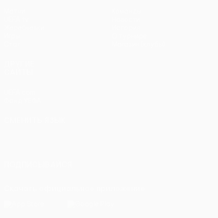
Матчи
Команды
UEFA.tv
Новости
Жеребьевки
История
Игры
О турнире
Стат.
Магазин (клубы)
ДРУГИЕ
САЙТЫ
UEFA.com
Фонд УЕФА
СМЕНИТЬ ЯЗЫК
Русский
English
Français
Deutsch
Русский
Español
Italiano
Português
ПОДПИСЫВАЙСЯ
Скачать официальное приложение