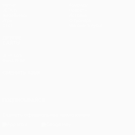
Матчи
Команды
UEFA.tv
Новости
Жеребьевки
История
Игры
О турнире
Стат.
Магазин (клубы)
ДРУГИЕ
САЙТЫ
UEFA.com
Фонд УЕФА
СМЕНИТЬ ЯЗЫК
Русский
English
Français
Deutsch
Русский
Español
Italiano
Português
ПОДПИСЫВАЙСЯ
Скачать официальное приложение