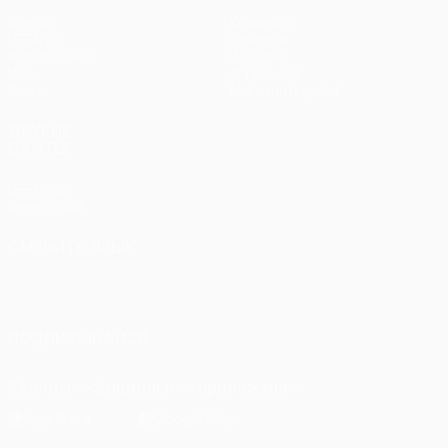
Матчи
Команды
UEFA.tv
Новости
Жеребьевки
История
Игры
О турнире
Стат.
Магазин (клубы)
ДРУГИЕ
САЙТЫ
UEFA.com
Фонд УЕФА
СМЕНИТЬ ЯЗЫК
Русский
English
Français
Deutsch
Русский
Español
Italiano
Português
ПОДПИСЫВАЙСЯ
Скачать официальное приложение