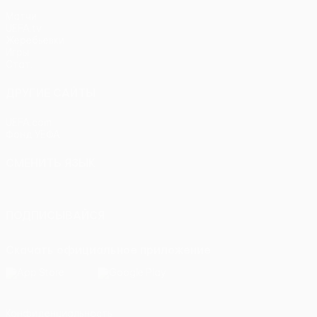
Матчи
UEFA.tv
Жеребьевки
Игры
Стат.
ДРУГИЕ САЙТЫ
UEFA.com
Фонд УЕФА
СМЕНИТЬ ЯЗЫК
Русский
English
Français
Deutsch
Русский
Español
Itali
ПОДПИСЫВАЙСЯ
Скачать официальное приложение
Конфиденциальность