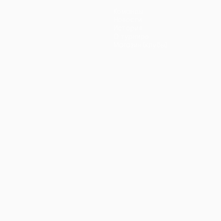
Команды
Новости
История
О турнире
Магазин (клубы)
ano
Português