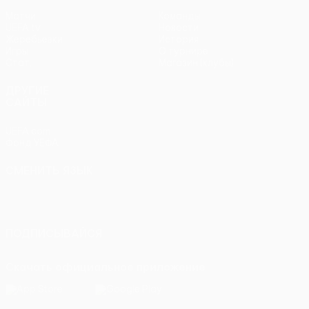
Матчи
Команды
UEFA.tv
Новости
Жеребьевки
История
Игры
О турнире
Стат.
Магазин (клубы)
ДРУГИЕ
САЙТЫ
UEFA.com
Фонд УЕФА
СМЕНИТЬ ЯЗЫК
Русский
English
Français
Deutsch
Русский
Español
Italiano
Português
ПОДПИСЫВАЙСЯ
Скачать официальное приложение