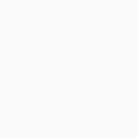
Матчи
Команды
UEFA.tv
Новости
Жеребьевки
История
Игры
О турнире
Стат.
Магазин (клубы)
ДРУГИЕ
САЙТЫ
UEFA.com
Фонд УЕФА
СМЕНИТЬ ЯЗЫК
Русский
English
Français
Deutsch
Русский
Español
Italiano
Português
ПОДПИСЫВАЙСЯ
Скачать официальное приложение