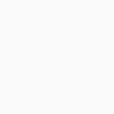
Команды
Новости
История
О турнире
Магазин (клубы)
ano
Português