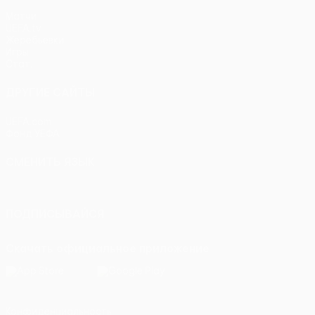
Матчи
UEFA.tv
Жеребьевки
Игры
Стат.
ДРУГИЕ САЙТЫ
UEFA.com
Фонд УЕФА
СМЕНИТЬ ЯЗЫК
Русский
English
Français
Deutsch
Русский
Español
Itali
ПОДПИСЫВАЙСЯ
Скачать официальное приложение
Конфиденциальность