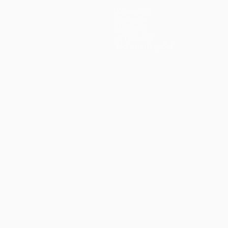
Команды
Новости
История
О турнире
Магазин (клубы)
ano
Português