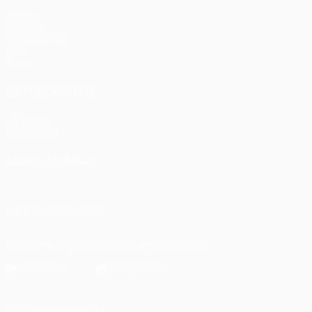
Матчи
UEFA.tv
Жеребьевки
Игры
Стат.
ДРУГИЕ САЙТЫ
UEFA.com
Фонд УЕФА
СМЕНИТЬ ЯЗЫК
Русский
English
Français
Deutsch
Русский
Español
Itali
ПОДПИСЫВАЙСЯ
Скачать официальное приложение
Конфиденциальность