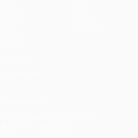
Матчи
Команды
UEFA.tv
Новости
Жеребьевки
История
Игры
О турнире
Стат.
Магазин (клубы)
ДРУГИЕ
САЙТЫ
UEFA.com
Фонд УЕФА
СМЕНИТЬ ЯЗЫК
Русский
English
Français
Deutsch
Русский
Español
Italiano
Português
ПОДПИСЫВАЙСЯ
Скачать официальное приложение