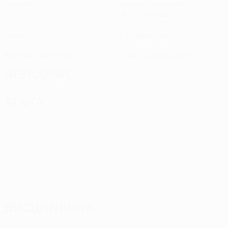
Матчи
Минуты на поле
70 ср. за матч
0
0
Голы
Голевые пасы
0
0
Желтые карточки
Красные карточки
Передачи
Атака
Дисциплина
0
0