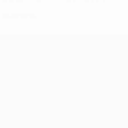
Желтые карточки
Красные карточки
Оборона
Лига Европы УЕФА
Матчи
Команды
UEFA.tv
Новости
Жеребьевки
История
Игры
О турнире
Стат.
Магазин (клубы)
ДРУГИЕ
САЙТЫ
UEFA.com
Фонд УЕФА