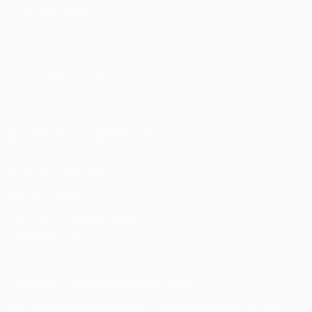
СМЕНИТЬ ЯЗЫК
Русский
English
Français
Deutsch
Русский
Español
Italiano
Português
ПОДПИСЫВАЙСЯ
Скачать официальное приложение
Конфиденциальность
Правила и условия
Правила в отношении cookie
Настройки куки
© 1998-2026 УЕФА. Все права защищены
Название UEFA, логотип УЕФА, а также элементы дизайна,