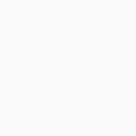
Матчи
Команды
UEFA.tv
Новости
Жеребьевки
История
Игры
О турнире
Стат.
Магазин (клубы)
ДРУГИЕ
САЙТЫ
UEFA.com
Фонд УЕФА
СМЕНИТЬ ЯЗЫК
Русский
English
Français
Deutsch
Русский
Español
Italiano
Português
ПОДПИСЫВАЙСЯ
Скачать официальное приложение