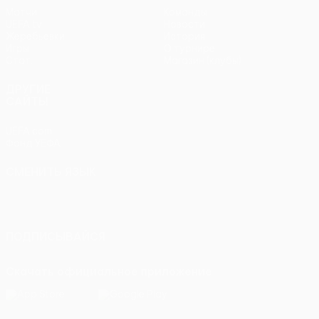
Матчи
Команды
UEFA.tv
Новости
Жеребьевки
История
Игры
О турнире
Стат.
Магазин (клубы)
ДРУГИЕ
САЙТЫ
UEFA.com
Фонд УЕФА
СМЕНИТЬ ЯЗЫК
Русский
English
Français
Deutsch
Русский
Español
Italiano
Português
ПОДПИСЫВАЙСЯ
Скачать официальное приложение