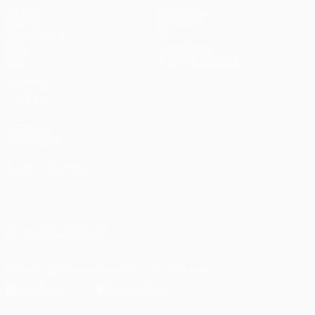
Матчи
Команды
UEFA.tv
Новости
Жеребьевки
История
Игры
О турнире
Стат.
Магазин (клубы)
ДРУГИЕ
САЙТЫ
UEFA.com
Фонд УЕФА
СМЕНИТЬ ЯЗЫК
Русский
English
Français
Deutsch
Русский
Español
Italiano
Português
ПОДПИСЫВАЙСЯ
Скачать официальное приложение