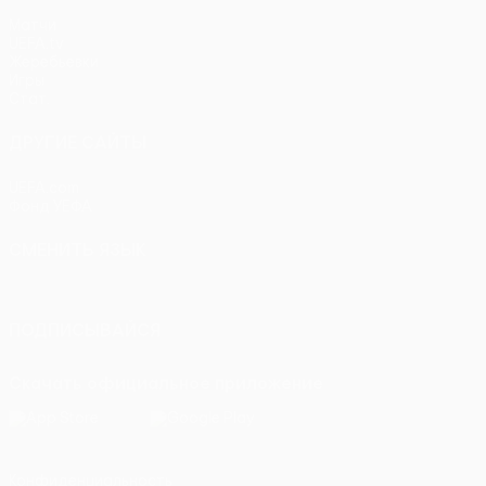
Матчи
UEFA.tv
Жеребьевки
Игры
Стат.
ДРУГИЕ САЙТЫ
UEFA.com
Фонд УЕФА
СМЕНИТЬ ЯЗЫК
Русский
English
Français
Deutsch
Русский
Español
Itali
ПОДПИСЫВАЙСЯ
Скачать официальное приложение
Конфиденциальность