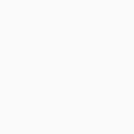
Команды
Новости
История
О турнире
Магазин (клубы)
ano
Português