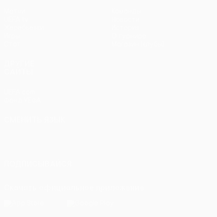
Матчи
Команды
UEFA.tv
Новости
Жеребьевки
История
Игры
О турнире
Стат.
Магазин (клубы)
ДРУГИЕ
САЙТЫ
UEFA.com
Фонд УЕФА
СМЕНИТЬ ЯЗЫК
Русский
English
Français
Deutsch
Русский
Español
Italiano
Português
ПОДПИСЫВАЙСЯ
Скачать официальное приложение