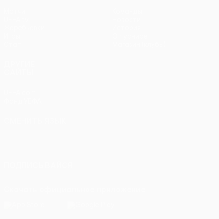
Матчи
Команды
UEFA.tv
Новости
Жеребьевки
История
Игры
О турнире
Стат.
Магазин (клубы)
ДРУГИЕ
САЙТЫ
UEFA.com
Фонд УЕФА
СМЕНИТЬ ЯЗЫК
Русский
English
Français
Deutsch
Русский
Español
Italiano
Português
ПОДПИСЫВАЙСЯ
Скачать официальное приложение