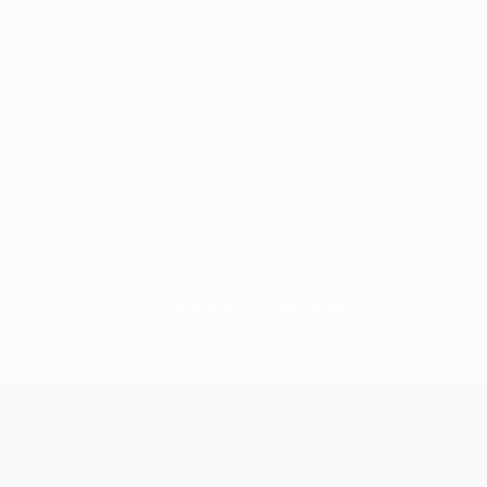
Нет данных по этому игроку
Лига Европы УЕФА