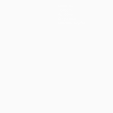
Команды
Новости
История
О турнире
Магазин (клубы)
ano
Português