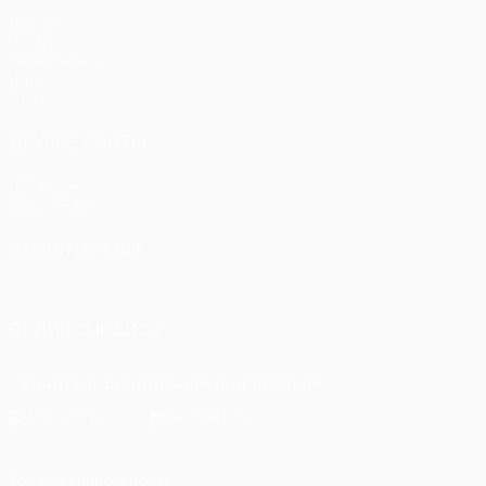
Матчи
UEFA.tv
Жеребьевки
Игры
Стат.
ДРУГИЕ САЙТЫ
UEFA.com
Фонд УЕФА
СМЕНИТЬ ЯЗЫК
Русский
English
Français
Deutsch
Русский
Español
Itali
ПОДПИСЫВАЙСЯ
Скачать официальное приложение
Конфиденциальность