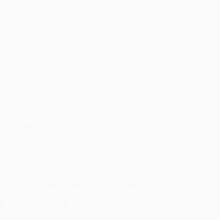
Матчи
Команды
UEFA.tv
Новости
Жеребьевки
История
Игры
О турнире
Стат.
Магазин (клубы)
ДРУГИЕ
САЙТЫ
UEFA.com
Фонд УЕФА
СМЕНИТЬ ЯЗЫК
Русский
English
Français
Deutsch
Русский
Español
Italiano
Português
ПОДПИСЫВАЙСЯ
Скачать официальное приложение