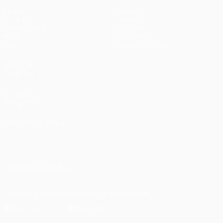
Матчи
Команды
UEFA.tv
Новости
Жеребьевки
История
Игры
О турнире
Стат.
Магазин (клубы)
ДРУГИЕ
САЙТЫ
UEFA.com
Фонд УЕФА
СМЕНИТЬ ЯЗЫК
Русский
English
Français
Deutsch
Русский
Español
Italiano
Português
ПОДПИСЫВАЙСЯ
Скачать официальное приложение