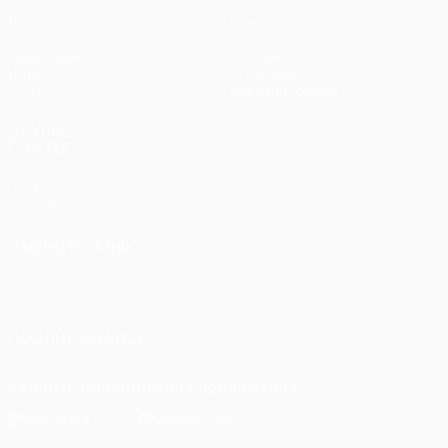
Матчи
Команды
UEFA.tv
Новости
Жеребьевки
История
Игры
О турнире
Стат.
Магазин (клубы)
ДРУГИЕ
САЙТЫ
UEFA.com
Фонд УЕФА
СМЕНИТЬ ЯЗЫК
Русский
English
Français
Deutsch
Русский
Español
Italiano
Português
ПОДПИСЫВАЙСЯ
Скачать официальное приложение