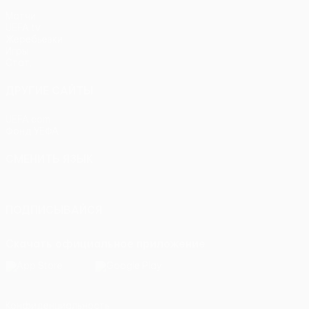
Матчи
UEFA.tv
Жеребьевки
Игры
Стат.
ДРУГИЕ САЙТЫ
UEFA.com
Фонд УЕФА
СМЕНИТЬ ЯЗЫК
Русский
English
Français
Deutsch
Русский
Español
Itali
ПОДПИСЫВАЙСЯ
Скачать официальное приложение
Конфиденциальность