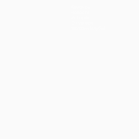
Команды
Новости
История
О турнире
Магазин (клубы)
ano
Português