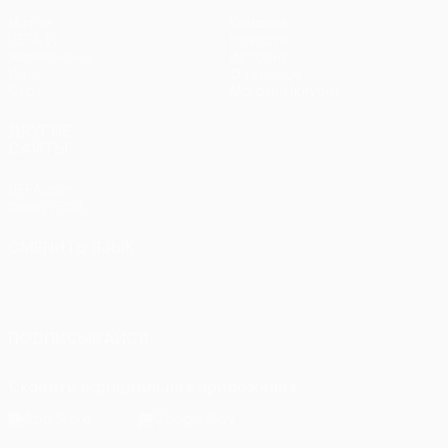
Матчи
Команды
UEFA.tv
Новости
Жеребьевки
История
Игры
О турнире
Стат.
Магазин (клубы)
ДРУГИЕ
САЙТЫ
UEFA.com
Фонд УЕФА
СМЕНИТЬ ЯЗЫК
Русский
English
Français
Deutsch
Русский
Español
Italiano
Português
ПОДПИСЫВАЙСЯ
Скачать официальное приложение